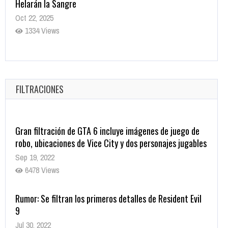
Helarán la Sangre
Oct 22, 2025
1334 Views
Revive el terror: El conjuro 4: Últimos ritos ya está
disponible en tiendas digitales
Oct 20, 2025
FILTRACIONES
1375 Views
Gran filtración de GTA 6 incluye imágenes de juego de
robo, ubicaciones de Vice City y dos personajes jugables
Sep 19, 2022
6478 Views
Rumor: Se filtran los primeros detalles de Resident Evil
9
Jul 30, 2022