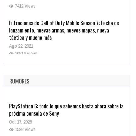
7412 Views
Filtraciones de Call of Duty Mobile Season 7; Fecha de
lanzamiento, nuevas armas, nuevos mapas, nueva
táctica y mucho más
Ago 22, 2021
10814 Views
La configuración de Call of Duty 2021 aparentemente
ya fue confirmada
Ago 8, 2021
RUMORES
9998 Views
PlayStation 6: todo lo que sabemos hasta ahora sobre la
próxima consola de Sony
Oct 17, 2025
1598 Views