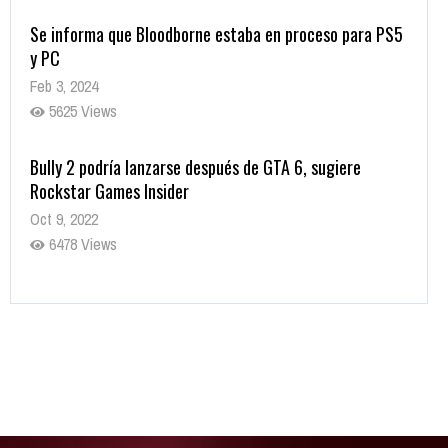
Se informa que Bloodborne estaba en proceso para PS5
y PC
Feb 3, 2024
5625 Views
Bully 2 podría lanzarse después de GTA 6, sugiere
Rockstar Games Insider
Oct 9, 2022
6478 Views
Rumor: Se filtran los primeros detalles de Resident Evil
9
Jul 30, 2022
7412 Views