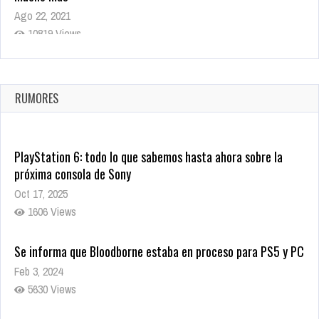
Ago 22, 2021
10819 Views
La configuración de Call of Duty 2021 aparentemente ya fue
confirmada
Ago 8, 2021
RUMORES
10004 Views
PlayStation 6: todo lo que sabemos hasta ahora sobre la
próxima consola de Sony
Oct 17, 2025
1606 Views
Se informa que Bloodborne estaba en proceso para PS5 y PC
Feb 3, 2024
5630 Views