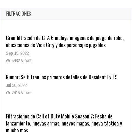
en tiendas digitales
Oct 20, 2025
FILTRACIONES
1379 Views
Gran filtración de GTA 6 incluye imágenes de juego de robo,
ubicaciones de Vice City y dos personajes jugables
Sep 19, 2022
6482 Views
Rumor: Se filtran los primeros detalles de Resident Evil 9
Jul 30, 2022
7416 Views
Filtraciones de Call of Duty Mobile Season 7; Fecha de
lanzamiento, nuevas armas, nuevos mapas, nueva táctica y
mucho más