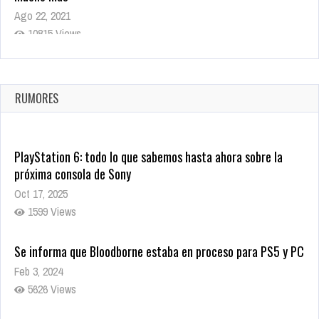
Ago 22, 2021
10815 Views
La configuración de Call of Duty 2021 aparentemente ya fue
confirmada
Ago 8, 2021
RUMORES
10000 Views
PlayStation 6: todo lo que sabemos hasta ahora sobre la
próxima consola de Sony
Oct 17, 2025
1599 Views
Se informa que Bloodborne estaba en proceso para PS5 y PC
Feb 3, 2024
5626 Views