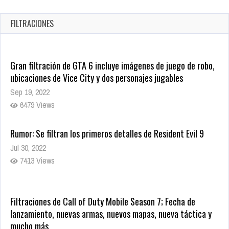
JUJUTSU KAISEN: EJECUCIÓN
Oct 7, 2025
FILTRACIONES
1755 Views
Gran filtración de GTA 6 incluye imágenes de juego de robo,
ubicaciones de Vice City y dos personajes jugables
Sep 19, 2022
6479 Views
Rumor: Se filtran los primeros detalles de Resident Evil 9
Jul 30, 2022
7413 Views
Filtraciones de Call of Duty Mobile Season 7; Fecha de
lanzamiento, nuevas armas, nuevos mapas, nueva táctica y
mucho más