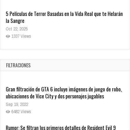
5 Películas de Terror Basadas en la Vida Real que te Helarán
la Sangre
Oct 22, 2025
1337 Views
Revive el terror: El conjuro 4: Últimos ritos ya está disponible
en tiendas digitales
Oct 20, 2025
FILTRACIONES
1379 Views
Gran filtración de GTA 6 incluye imágenes de juego de robo,
ubicaciones de Vice City y dos personajes jugables
Sep 19, 2022
6482 Views
Rumor: Se filtran los primeros detalles de Resident Evil 9