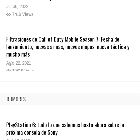
Jul 30, 2022
7416 Views
Filtraciones de Call of Duty Mobile Season 7; Fecha de
lanzamiento, nuevas armas, nuevos mapas, nueva táctica y
mucho más
Ago 22, 2021
10819 Views
La configuración de Call of Duty 2021 aparentemente ya fue
confirmada
Ago 8, 2021
RUMORES
10004 Views
PlayStation 6: todo lo que sabemos hasta ahora sobre la
próxima consola de Sony