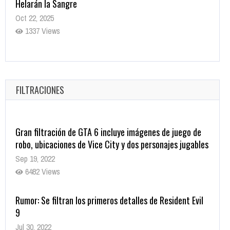
Helarán la Sangre
Oct 22, 2025
1337 Views
Revive el terror: El conjuro 4: Últimos ritos ya está
disponible en tiendas digitales
Oct 20, 2025
FILTRACIONES
1379 Views
Gran filtración de GTA 6 incluye imágenes de juego de
robo, ubicaciones de Vice City y dos personajes jugables
Sep 19, 2022
6482 Views
Rumor: Se filtran los primeros detalles de Resident Evil
9
Jul 30, 2022