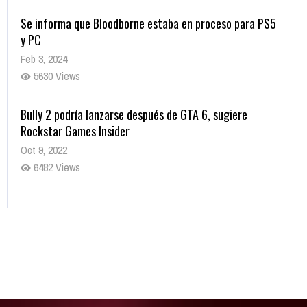
Se informa que Bloodborne estaba en proceso para PS5
y PC
Feb 3, 2024
5630 Views
Bully 2 podría lanzarse después de GTA 6, sugiere
Rockstar Games Insider
Oct 9, 2022
6482 Views
Rumor: Se filtran los primeros detalles de Resident Evil
9
Jul 30, 2022
7416 Views