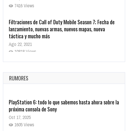
7416 Views
Filtraciones de Call of Duty Mobile Season 7; Fecha de
lanzamiento, nuevas armas, nuevos mapas, nueva
táctica y mucho más
Ago 22, 2021
10818 Views
La configuración de Call of Duty 2021 aparentemente
ya fue confirmada
Ago 8, 2021
RUMORES
10003 Views
PlayStation 6: todo lo que sabemos hasta ahora sobre la
próxima consola de Sony
Oct 17, 2025
1605 Views