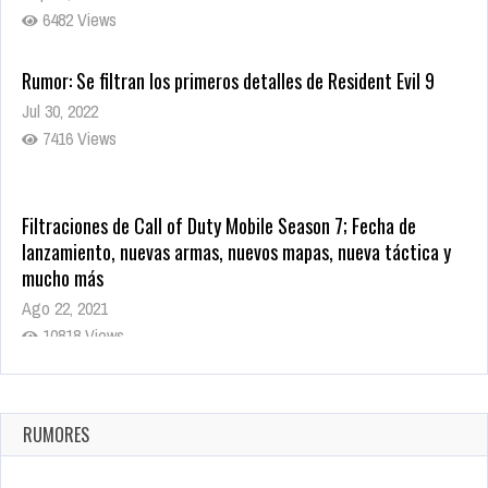
6482 Views
Rumor: Se filtran los primeros detalles de Resident Evil 9
Jul 30, 2022
7416 Views
Filtraciones de Call of Duty Mobile Season 7; Fecha de
lanzamiento, nuevas armas, nuevos mapas, nueva táctica y
mucho más
Ago 22, 2021
10818 Views
La configuración de Call of Duty 2021 aparentemente ya fue
confirmada
Ago 8, 2021
RUMORES
10003 Views