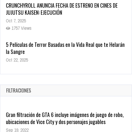
JUJUTSU KAISEN: EJECUCIÓN
Oct 7, 2025
1757 Views
5 Películas de Terror Basadas en la Vida Real que te Helarán
la Sangre
Oct 22, 2025
1337 Views
Revive el terror: El conjuro 4: Últimos ritos ya está disponible
en tiendas digitales
Oct 20, 2025
FILTRACIONES
1379 Views
Gran filtración de GTA 6 incluye imágenes de juego de robo,
ubicaciones de Vice City y dos personajes jugables
Sep 19, 2022