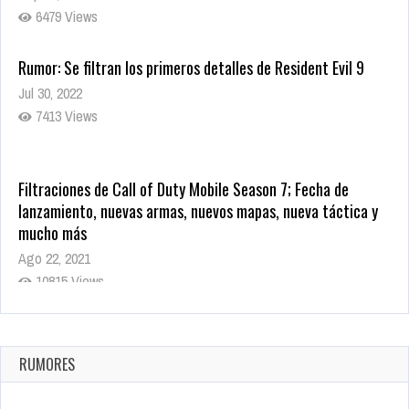
6479 Views
Rumor: Se filtran los primeros detalles de Resident Evil 9
Jul 30, 2022
7413 Views
Filtraciones de Call of Duty Mobile Season 7; Fecha de
lanzamiento, nuevas armas, nuevos mapas, nueva táctica y
mucho más
Ago 22, 2021
10815 Views
La configuración de Call of Duty 2021 aparentemente ya fue
confirmada
Ago 8, 2021
RUMORES
10000 Views