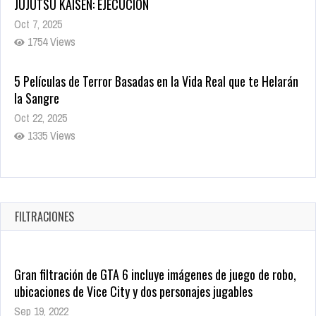
JUJUTSU KAISEN: EJECUCIÓN
Oct 7, 2025
1754 Views
5 Películas de Terror Basadas en la Vida Real que te Helarán
la Sangre
Oct 22, 2025
1335 Views
Revive el terror: El conjuro 4: Últimos ritos ya está disponible
en tiendas digitales
Oct 20, 2025
FILTRACIONES
1377 Views
Gran filtración de GTA 6 incluye imágenes de juego de robo,
ubicaciones de Vice City y dos personajes jugables
Sep 19, 2022