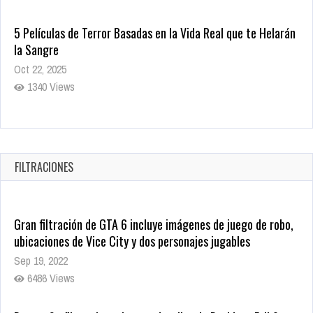
5 Películas de Terror Basadas en la Vida Real que te Helarán
la Sangre
Oct 22, 2025
1340 Views
Revive el terror: El conjuro 4: Últimos ritos ya está disponible
en tiendas digitales
Oct 20, 2025
FILTRACIONES
1382 Views
Gran filtración de GTA 6 incluye imágenes de juego de robo,
ubicaciones de Vice City y dos personajes jugables
Sep 19, 2022
6486 Views