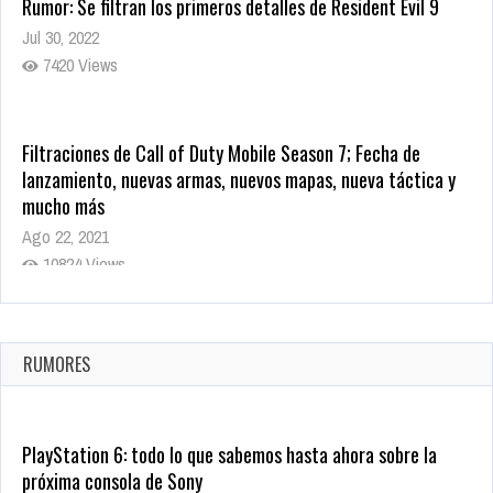
Rumor: Se filtran los primeros detalles de Resident Evil 9
Jul 30, 2022
7420 Views
Filtraciones de Call of Duty Mobile Season 7; Fecha de
lanzamiento, nuevas armas, nuevos mapas, nueva táctica y
mucho más
Ago 22, 2021
10824 Views
La configuración de Call of Duty 2021 aparentemente ya fue
confirmada
Ago 8, 2021
RUMORES
10008 Views
PlayStation 6: todo lo que sabemos hasta ahora sobre la
próxima consola de Sony