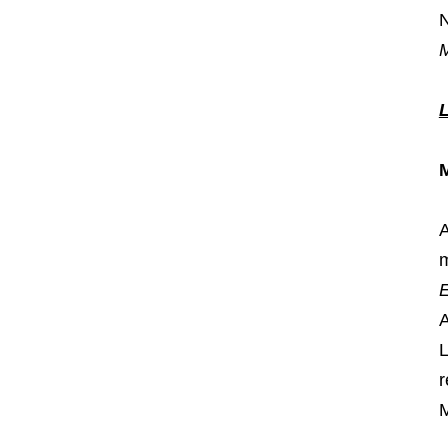
N
M
A
m
E
A
L
r
M