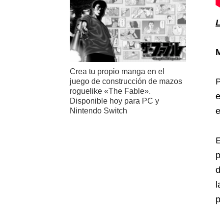
Crea tu propio manga en el
P
juego de construcción de mazos
roguelike «The Fable».
e
Disponible hoy para PC y
e
Nintendo Switch
E
p
d
l
p