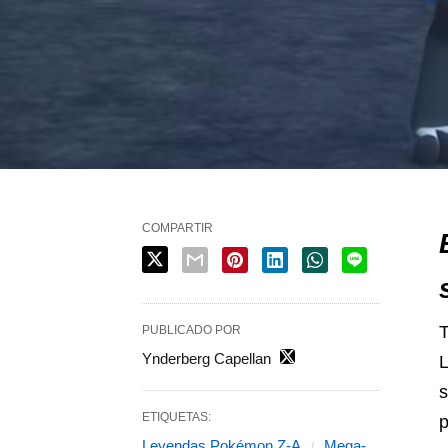
COMPARTIR
T
PUBLICADO POR
Ynderberg Capellan
L
s
ETIQUETAS:
p
Leyendas Pokémon Z-A
Mega-