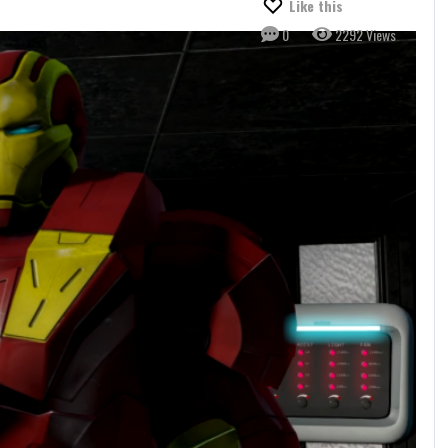
Like this
0
2292 Views