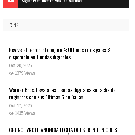
Siguenos en nuestro canal de Youtube!
CINE
Warner Bros. lleva a las tiendas digitales su racha de
registros con sus últimas 6 películas
Oct 17, 2025
1435 Views
CRUNCHYROLL ANUNCIA FECHA DE ESTRENO EN CINES
DE JUJUTSU KAISEN: EJECUCIÓN
Oct 7, 2025
1757 Views
5 Películas de Terror Basadas en la Vida Real que te