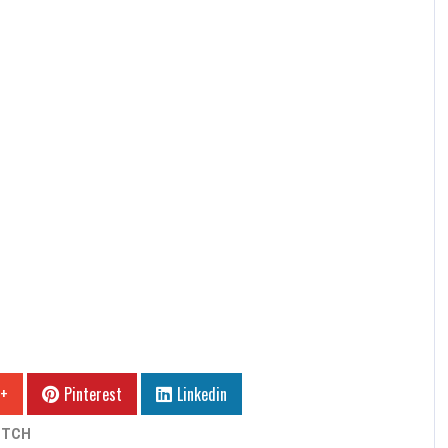
 +
Pinterest
Linkedin
ITCH