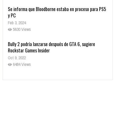
Se informa que Bloodborne estaba en proceso para PS5
y PC
Feb 3, 2024
5630 Views
Bully 2 podría lanzarse después de GTA 6, sugiere
Rockstar Games Insider
Oct 9, 2022
6484 Views
Rumor: Se filtran los primeros detalles de Resident Evil
9
Jul 30, 2022
7416 Views