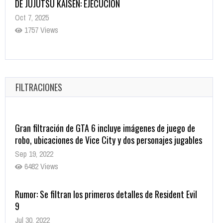
Helarán la Sangre
Oct 22, 2025
1337 Views
Revive el terror: El conjuro 4: Últimos ritos ya está
disponible en tiendas digitales
Oct 20, 2025
FILTRACIONES
1379 Views
Gran filtración de GTA 6 incluye imágenes de juego de
robo, ubicaciones de Vice City y dos personajes jugables
Sep 19, 2022
6482 Views
Rumor: Se filtran los primeros detalles de Resident Evil
9
Jul 30, 2022