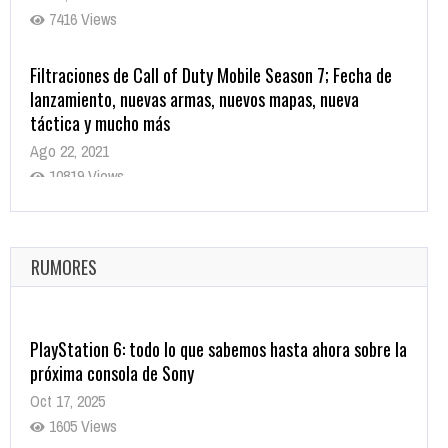
7416 Views
Filtraciones de Call of Duty Mobile Season 7; Fecha de
lanzamiento, nuevas armas, nuevos mapas, nueva
táctica y mucho más
Ago 22, 2021
10819 Views
La configuración de Call of Duty 2021 aparentemente
ya fue confirmada
Ago 8, 2021
RUMORES
10004 Views
PlayStation 6: todo lo que sabemos hasta ahora sobre la
próxima consola de Sony
Oct 17, 2025
1605 Views